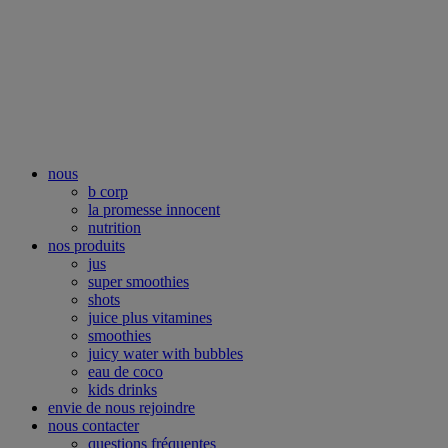
nous
b corp
la promesse innocent
nutrition
nos produits
jus
super smoothies
shots
juice plus vitamines
smoothies
juicy water with bubbles
eau de coco
kids drinks
envie de nous rejoindre
nous contacter
questions fréquentes