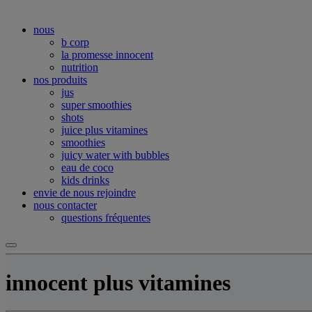
nous
b corp
la promesse innocent
nutrition
nos produits
jus
super smoothies
shots
juice plus vitamines
smoothies
juicy water with bubbles
eau de coco
kids drinks
envie de nous rejoindre
nous contacter
questions fréquentes
innocent plus vitamines