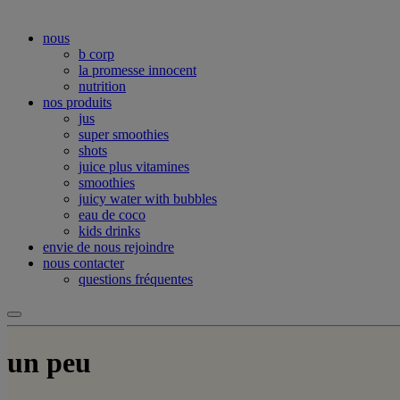
nous
b corp
la promesse innocent
nutrition
nos produits
jus
super smoothies
shots
juice plus vitamines
smoothies
juicy water with bubbles
eau de coco
kids drinks
envie de nous rejoindre
nous contacter
questions fréquentes
un peu