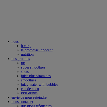
nous
b corp
la promesse innocent
nutrition
nos produits
jus
super smoothies
shots
juice plus vitamines
smoothies
juicy water with bubbles
eau de coco
kids drinks
envie de nous rejoindre
nous contacter
questions fréquentes